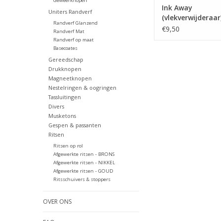
Geweerknopen
Ink Away
Uniters Randverf
(vlekverwijderaar
Randverf Glanzend
€9,50
Randverf Mat
Randverf op maat
Basecoates
Gereedschap
Drukknopen
Magneetknopen
Nestelringen & oogringen
Tassluitingen
Divers
Musketons
Gespen & passanten
Ritsen
Ritsen op rol
Afgewerkte ritsen - BRONS
Afgewerkte ritsen - NIKKEL
Afgewerkte ritsen - GOUD
Ritsschuivers & stoppers
OVER ONS