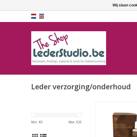
Wij slaan coo
Leder verzorging/onderhoud
Natural leather care s
en bescherm
Min: €
0
Max: €
20