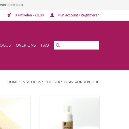
over cookies »
0 Artikelen - €0,00
Mijn account / Registreren
LOGUS
OVER ONS
FAQ
HOME
/
CATALOGUS
/
LEDER VERZORGING/ONDERHOUD
igingsdoekje
Universal cleaner
N WINKELWAGEN