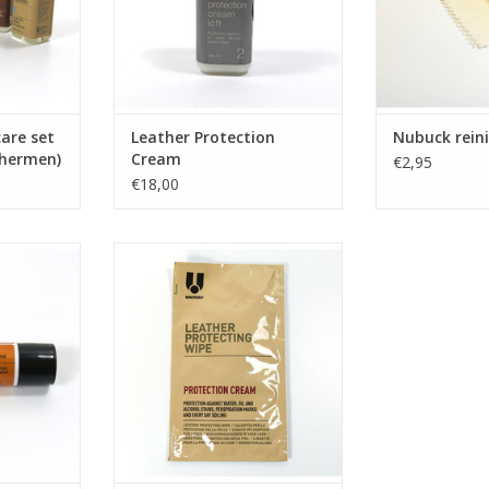
care set
Leather Protection
Nubuck rein
chermen)
Cream
€2,95
€18,00
ijderaar)
Beschermingsdoekje voor leder
TOEVOEGEN AAN WINKELWAGEN