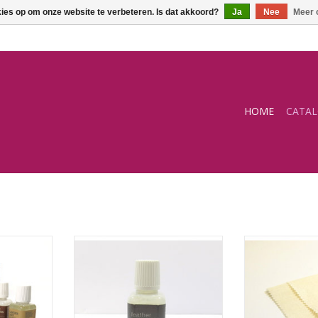
kies op om onze website te verbeteren. Is dat akkoord?
Ja
Nee
Meer 
HOME
CATA
et (reinigen
Leather Protection Cream
Nubuck rein
en)
TOEVOEGEN AA