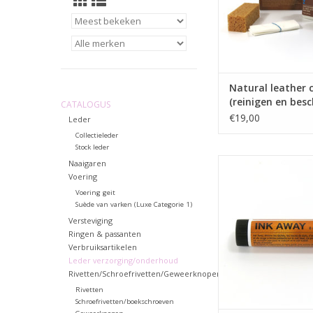
Natural leather 
(reinigen en bes
CATALOGUS
€19,00
Leder
Collectieleder
Stock leder
Ink Away (vlekverw
Naaigaren
Voering
Voering geit
Suède van varken (Luxe Categorie 1)
Versteviging
Ringen & passanten
Verbruiksartikelen
Leder verzorging/onderhoud
Rivetten/Schroefrivetten/Geweerknopen
Rivetten
Schroefrivetten/boekschroeven