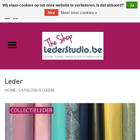
Wij slaan cookies op om onze website te verbeteren. Is dat akkoord?
Ja
Nee
Meer over cookies »
0 Artikelen - €0,00
Home
Catalogus
Over ons
Leder
FAQ
HOME
/
CATALOGUS
/
LEDER
COLLECTIELEDER