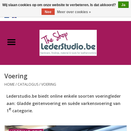
Wij slaan cookies op om onze website te verbeteren. Is dat akkoord?
Ja
Nee
Meer over cookies »
0 Artikelen - €0,00
Home
Catalogus
Over ons
Voering
FAQ
HOME
/
CATALOGUS
/
VOERING
Lederstudio.be biedt online enkele soorten voeringleder
aan: Gladde geitenvoering en suède varkensvoering van
e
1
categorie.