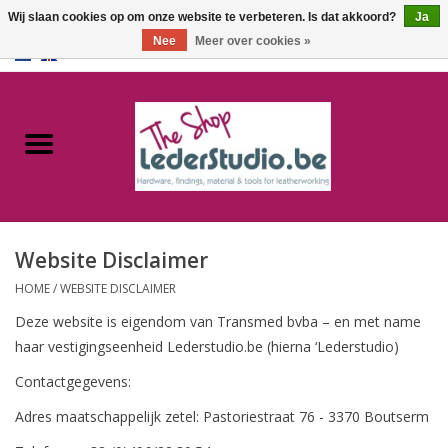
Wij slaan cookies op om onze website te verbeteren. Is dat akkoord?
Ja
Nee
Meer over cookies »
0 Artikelen - €0,00
Home
Catalogus
Over ons
Website Disclaimer
FAQ
HOME
/
WEBSITE DISCLAIMER
Deze website is eigendom van Transmed bvba – en met name
haar vestigingseenheid Lederstudio.be (hierna ‘Lederstudio)
Contactgegevens:
Adres maatschappelijk zetel: Pastoriestraat 76 - 3370 Boutserm