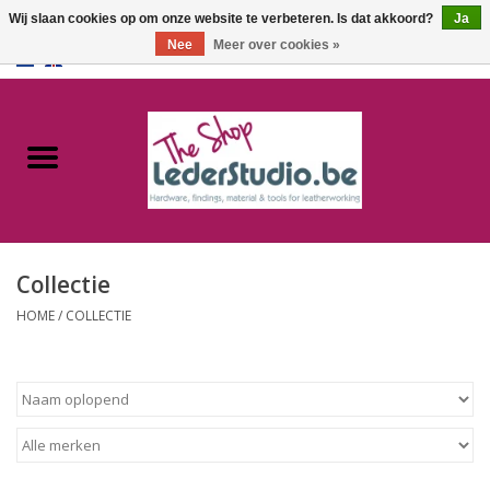
Wij slaan cookies op om onze website te verbeteren. Is dat akkoord?
Ja
Nee
Meer over cookies »
0 Artikelen - €0,00
Home
Catalogus
Over ons
Collectie
FAQ
HOME
/
COLLECTIE