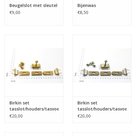
Beugelslot met sleutel
Bijenwas
€9,00
€8,50
Birkin set
Birkin set
tasslot/houders/tasvoeten
tasslot/houders/tasvoeten
goud
nikkel
€20,00
€20,00