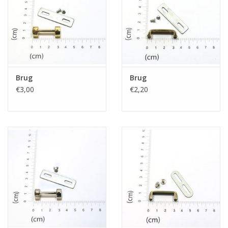
Brug
Brug
€3,00
€2,20