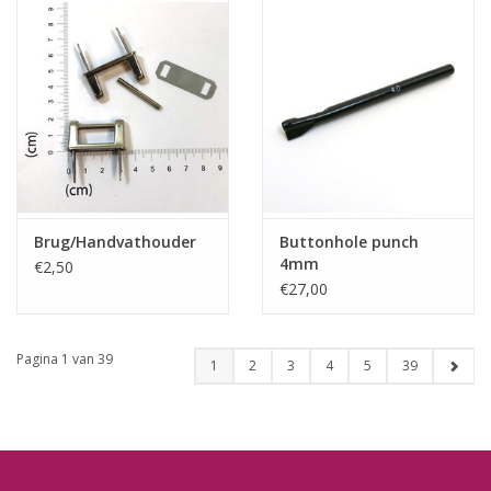
Brug/Handvathouder
Buttonhole punch
4mm
€2,50
€27,00
Pagina 1 van 39
1
2
3
4
5
39