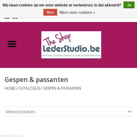
Wij slaan cookies op om onze website te verbeteren. Is dat akkoord?
Ja
Nee
Meer over cookies »
0 Artikelen - €0,00
Home
Catalogus
Over ons
Gespen & passanten
FAQ
HOME
/
CATALOGUS
/
GESPEN & PASSANTEN
CATALOGUS