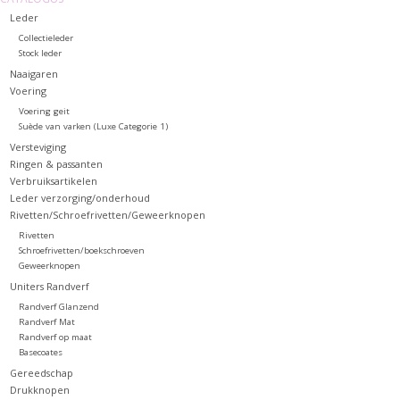
Leder
Collectieleder
Stock leder
Naaigaren
Voering
Voering geit
Suède van varken (Luxe Categorie 1)
Versteviging
Ringen & passanten
Verbruiksartikelen
Leder verzorging/onderhoud
Rivetten/Schroefrivetten/Geweerknopen
Rivetten
Schroefrivetten/boekschroeven
Geweerknopen
Uniters Randverf
Randverf Glanzend
Randverf Mat
Randverf op maat
Basecoates
Gereedschap
Drukknopen