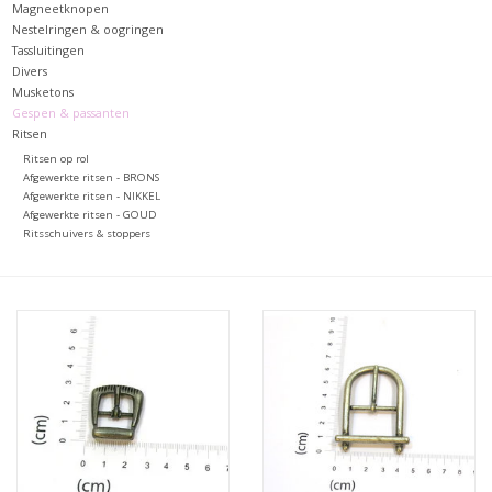
Magneetknopen
Nestelringen & oogringen
Tassluitingen
Divers
Musketons
Gespen & passanten
Ritsen
Ritsen op rol
Afgewerkte ritsen - BRONS
Afgewerkte ritsen - NIKKEL
Afgewerkte ritsen - GOUD
Ritsschuivers & stoppers