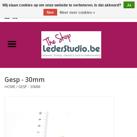
Wij slaan cookies op om onze website te verbeteren. Is dat akkoord?
Ja
Nee
Meer over cookies »
0 Artikelen - €0,00
Home
Catalogus
Over ons
Gesp - 30mm
FAQ
HOME
/
GESP - 30MM