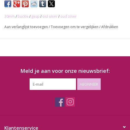
30mm
/
buckle
/
gesp
/
old silver
/
oud zilver
Aan verlanglijst toevoegen
/
Toevoegen om te vergelijken
/
Afdrukken
Meld je aan voor onze nieuwsbrief:
ABONNEER
Klantenservice