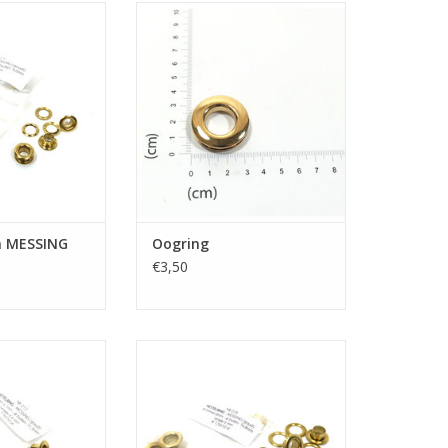
MESSING (goud)
Oogring
N WINKELWAGEN
n MESSING
Oogring
€3,50
MESSING (goud)
Nestelringen MESSING (goud)
N WINKELWAGEN
TOEVOEGEN AAN WINKELWAGEN