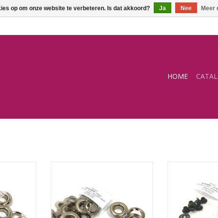
kies op om onze website te verbeteren. Is dat akkoord?
Ja
Nee
Meer 
HOME
CATA
IKKEL
Nestelringen NIKKEL
Nestelring
NKELWAGEN
TOEVOEGEN AAN WINKELWAGEN
TOEVOEGEN AA