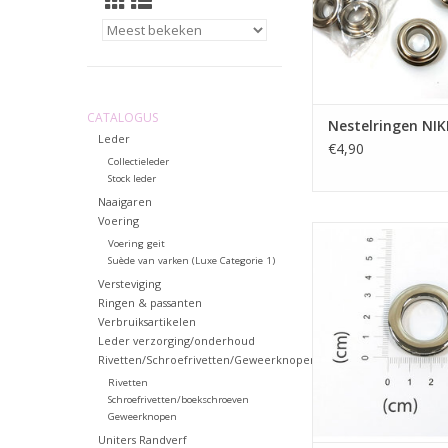
CATALOGUS
Nestelringen NIK
Leder
€4,90
Collectieleder
Stock leder
Naaigaren
Voering
Oogring
Voering geit
Suède van varken (Luxe Categorie 1)
Versteviging
Ringen & passanten
Verbruiksartikelen
Leder verzorging/onderhoud
Rivetten/Schroefrivetten/Geweerknopen
Rivetten
Schroefrivetten/boekschroeven
Geweerknopen
Uniters Randverf