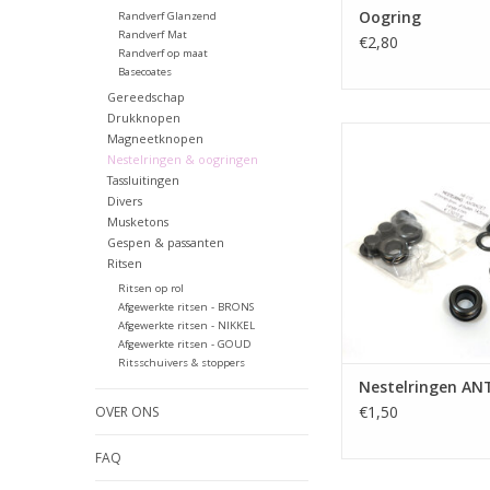
Oogring
Randverf Glanzend
Randverf Mat
€2,80
Randverf op maat
Basecoates
Gereedschap
Drukknopen
Nestelringen AN
Magneetknopen
Nestelringen & oogringen
TOEVOEGEN AAN WI
Tassluitingen
Divers
Musketons
Gespen & passanten
Ritsen
Ritsen op rol
Afgewerkte ritsen - BRONS
Afgewerkte ritsen - NIKKEL
Afgewerkte ritsen - GOUD
Ritsschuivers & stoppers
Nestelringen AN
€1,50
OVER ONS
FAQ