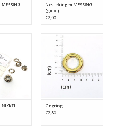
n MESSING
Nestelringen MESSING
(goud)
€2,00
gen NIKKEL
Oogring
N WINKELWAGEN
n NIKKEL
Oogring
€2,80