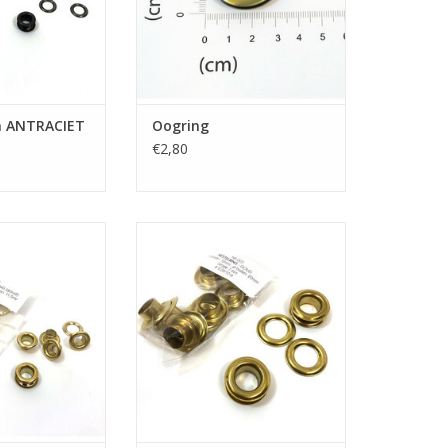
n ANTRACIET
Oogring
€2,80
MESSING (goud)
Nestelringen MESSING (goud)
N WINKELWAGEN
TOEVOEGEN AAN WINKELWAGEN