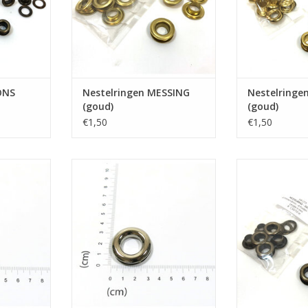
ONS
Nestelringen MESSING
Nestelringe
(goud)
(goud)
€1,50
€1,50
al
Oogring
Nestelri
TOEVOEGEN AA