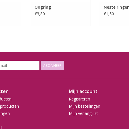
Oogring
Nestelringe
€3,80
€1,50
ABONNEER
cten
Mijn account
ducten
Registreren
producten
Mijn bestellingen
ingen
Mijn verlanglijst
d