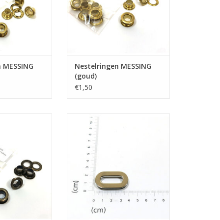
n MESSING
Nestelringen MESSING
(goud)
€1,50
ngen BRONS
Oogring ovaal
N WINKELWAGEN