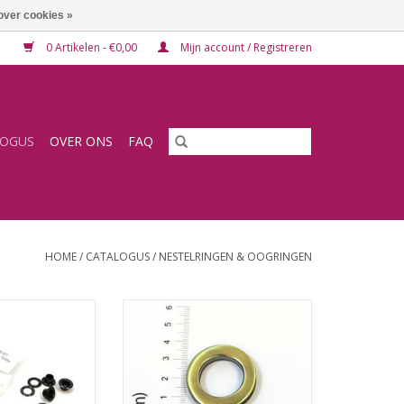
over cookies »
0 Artikelen - €0,00
Mijn account / Registreren
LOGUS
OVER ONS
FAQ
HOME
/
CATALOGUS
/
NESTELRINGEN & OOGRINGEN
en ANTRACIET
Oogring
N WINKELWAGEN