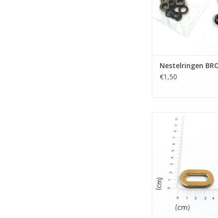
Nestelringen BR
€1,50
Oogring ova