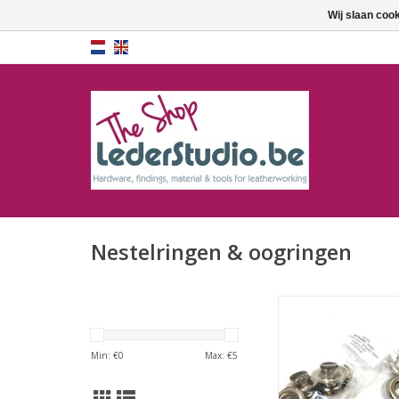
Wij slaan coo
Nestelringen & oogringen
Nestelringen N
TOEVOEGEN AAN WI
Min: €
0
Max: €
5