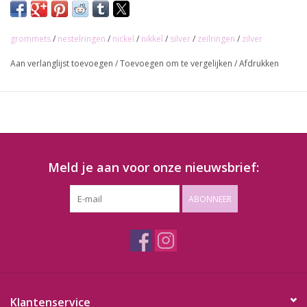
Lengte: 4,6mm
Per 10 stuks!
grommets
/
nestelringen
/
nickel
/
nikkel
/
silver
/
zeilringen
/
zilver
Aan verlanglijst toevoegen
/
Toevoegen om te vergelijken
/
Afdrukken
Meld je aan voor onze nieuwsbrief:
ABONNEER
Klantenservice