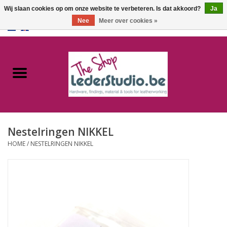
Wij slaan cookies op om onze website te verbeteren. Is dat akkoord?
Ja
Nee
Meer over cookies »
0 Artikelen - €0,00
Home
Catalogus
Over ons
Nestelringen NIKKEL
FAQ
HOME
/
NESTELRINGEN NIKKEL