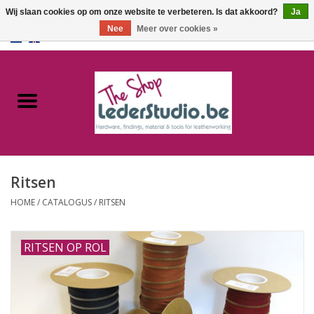
Wij slaan cookies op om onze website te verbeteren. Is dat akkoord?
Ja
Nee
Meer over cookies »
0 Artikelen - €0,00
Home
Catalogus
Over ons
Ritsen
FAQ
HOME
/
CATALOGUS
/
RITSEN
RITSEN OP ROL