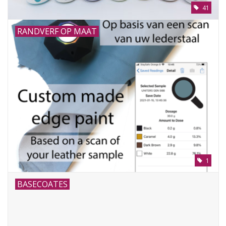
41
RANDVERF OP MAAT
1
BASECOATES