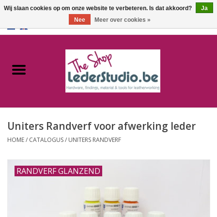
Wij slaan cookies op om onze website te verbeteren. Is dat akkoord?
Ja
Nee
Meer over cookies »
0 Artikelen - €0,00
Home
Catalogus
Over ons
Uniters Randverf voor afwerking leder
FAQ
HOME
/
CATALOGUS
/
UNITERS RANDVERF
RANDVERF GLANZEND