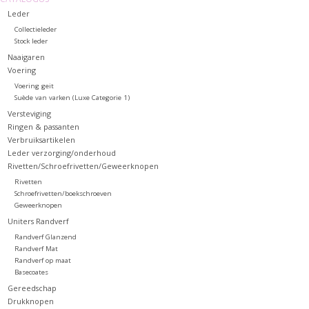
Leder
Collectieleder
Stock leder
Naaigaren
Voering
Voering geit
Suède van varken (Luxe Categorie 1)
Versteviging
Ringen & passanten
Verbruiksartikelen
Leder verzorging/onderhoud
Rivetten/Schroefrivetten/Geweerknopen
Rivetten
Schroefrivetten/boekschroeven
Geweerknopen
Uniters Randverf
Randverf Glanzend
Randverf Mat
Randverf op maat
Basecoates
Gereedschap
Drukknopen