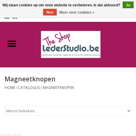
Wij slaan cookies op om onze website te verbeteren. Is dat akkoord?
Ja
Nee
Meer over cookies »
0 Artikelen - €0,00
Home
Catalogus
Over ons
Magneetknopen
FAQ
HOME
/
CATALOGUS
/
MAGNEETKNOPEN
CATALOGUS