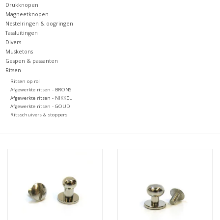
Drukknopen
Magneetknopen
Nestelringen & oogringen
Tassluitingen
Divers
Musketons
Gespen & passanten
Ritsen
Ritsen op rol
Afgewerkte ritsen - BRONS
Afgewerkte ritsen - NIKKEL
Afgewerkte ritsen - GOUD
Ritsschuivers & stoppers