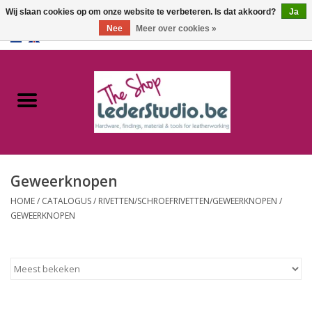
Wij slaan cookies op om onze website te verbeteren. Is dat akkoord?
Ja
Nee
Meer over cookies »
0 Artikelen - €0,00
Home
Catalogus
Over ons
Geweerknopen
FAQ
HOME
/
CATALOGUS
/
RIVETTEN/SCHROEFRIVETTEN/GEWEERKNOPEN
/
GEWEERKNOPEN