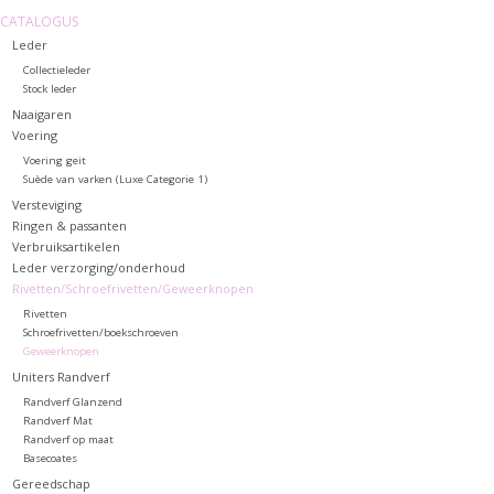
CATALOGUS
Leder
Collectieleder
Stock leder
Naaigaren
Voering
Voering geit
Suède van varken (Luxe Categorie 1)
Versteviging
Ringen & passanten
Verbruiksartikelen
Leder verzorging/onderhoud
Rivetten/Schroefrivetten/Geweerknopen
Rivetten
Schroefrivetten/boekschroeven
Geweerknopen
Uniters Randverf
Randverf Glanzend
Randverf Mat
Randverf op maat
Basecoates
Gereedschap