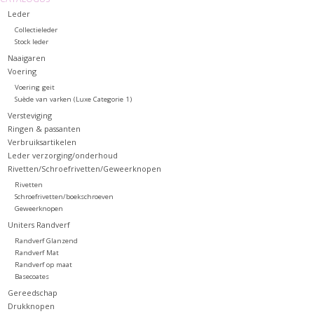
Leder
Collectieleder
Stock leder
Naaigaren
Voering
Voering geit
Suède van varken (Luxe Categorie 1)
Versteviging
Ringen & passanten
Verbruiksartikelen
Leder verzorging/onderhoud
Rivetten/Schroefrivetten/Geweerknopen
Rivetten
Schroefrivetten/boekschroeven
Geweerknopen
Uniters Randverf
Randverf Glanzend
Randverf Mat
Randverf op maat
Basecoates
Gereedschap
Drukknopen