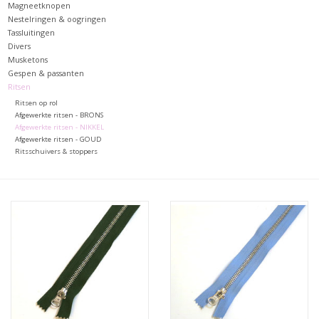
Magneetknopen
Nestelringen & oogringen
Tassluitingen
Divers
Musketons
Gespen & passanten
Ritsen
Ritsen op rol
Afgewerkte ritsen - BRONS
Afgewerkte ritsen - NIKKEL
Afgewerkte ritsen - GOUD
Ritsschuivers & stoppers