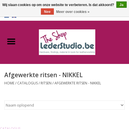
Wij slaan cookies op om onze website te verbeteren. Is dat akkoord?
Ja
Nee
Meer over cookies »
0 Artikelen - €0,00
Home
Catalogus
Over ons
Afgewerkte ritsen - NIKKEL
FAQ
HOME
/
CATALOGUS
/
RITSEN
/
AFGEWERKTE RITSEN - NIKKEL
CATALOGUS