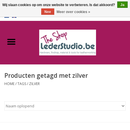
Wij slaan cookies op om onze website te verbeteren. Is dat akkoord?
Ja
Nee
Meer over cookies »
0 Artikelen - €0,00
Home
Catalogus
Over ons
Producten getagd met zilver
FAQ
HOME
/
TAGS
/
ZILVER