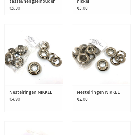
tassel/hengselhouder
nikkel
nikkel
€5,30
€3,00
Nestelringen NIKKEL
Nestelringen NIKKEL
€4,90
€2,00