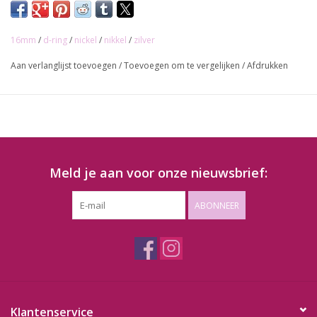
16mm
/
d-ring
/
nickel
/
nikkel
/
zilver
Aan verlanglijst toevoegen
/
Toevoegen om te vergelijken
/
Afdrukken
Meld je aan voor onze nieuwsbrief:
ABONNEER
Klantenservice