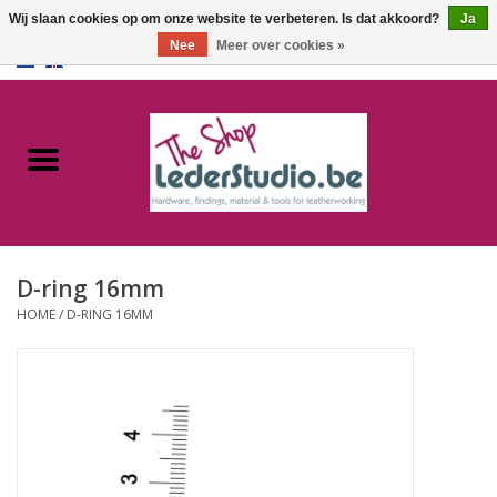
Wij slaan cookies op om onze website te verbeteren. Is dat akkoord?
Ja
Nee
Meer over cookies »
0 Artikelen - €0,00
Home
Catalogus
Over ons
D-ring 16mm
FAQ
HOME
/
D-RING 16MM