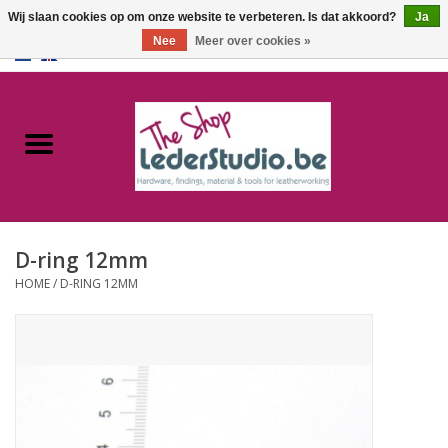
Wij slaan cookies op om onze website te verbeteren. Is dat akkoord?
Ja
Nee
Meer over cookies »
0 Artikelen - €0,00
Home
Catalogus
Over ons
D-ring 12mm
FAQ
HOME
/
D-RING 12MM