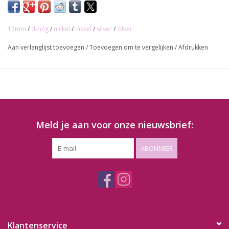
12mm
/
d-ring
/
nickel
/
nikkel
/
silver
/
zilver
Aan verlanglijst toevoegen
/
Toevoegen om te vergelijken
/
Afdrukken
Meld je aan voor onze nieuwsbrief:
ABONNEER
Klantenservice