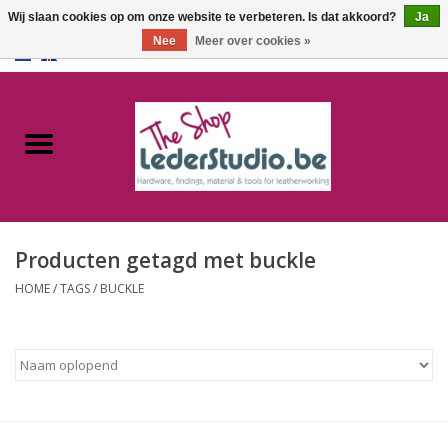
Wij slaan cookies op om onze website te verbeteren. Is dat akkoord?
Ja
Nee
Meer over cookies »
0 Artikelen - €0,00
Home
Catalogus
Over ons
Producten getagd met buckle
FAQ
HOME
/
TAGS
/
BUCKLE