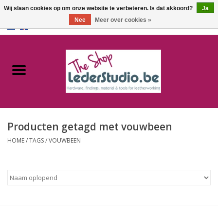
Wij slaan cookies op om onze website te verbeteren. Is dat akkoord?
Ja
Nee
Meer over cookies »
0 Artikelen - €0,00
Home
Catalogus
Over ons
Producten getagd met vouwbeen
FAQ
HOME
/
TAGS
/
VOUWBEEN