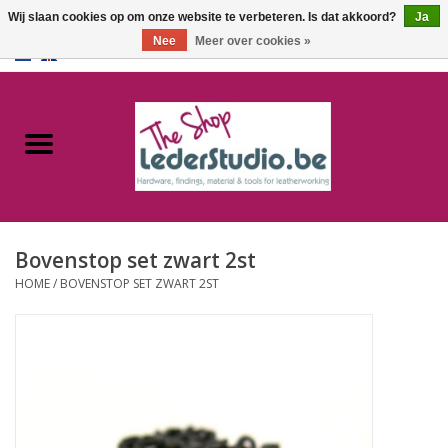
Wij slaan cookies op om onze website te verbeteren. Is dat akkoord?
Ja
Nee
Meer over cookies »
0 Artikelen - €0,00
Home
Catalogus
Over ons
Bovenstop set zwart 2st
FAQ
HOME
/
BOVENSTOP SET ZWART 2ST