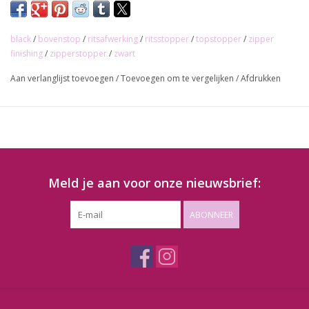
black
/
bovenstop
/
ritsafwerking
/
ritsstopper
/
topstopper
/
zipper
finishing
/
zipperstopper
/
zwart
Aan verlanglijst toevoegen
/
Toevoegen om te vergelijken
/
Afdrukken
Meld je aan voor onze nieuwsbrief:
ABONNEER