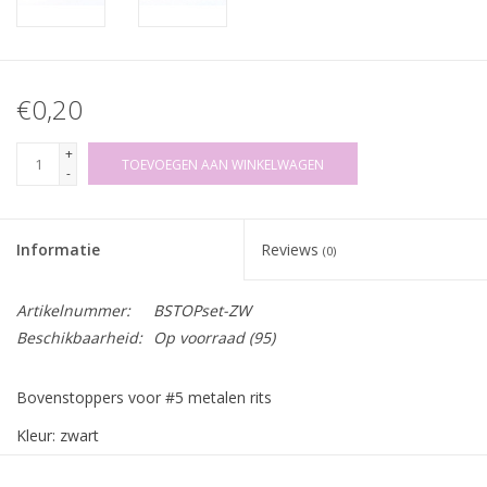
€0,20
+
TOEVOEGEN AAN WINKELWAGEN
-
Informatie
Reviews
(0)
Artikelnummer:
BSTOPset-ZW
Beschikbaarheid:
Op voorraad
(95)
Bovenstoppers voor #5 metalen rits
Kleur: zwart
Prijs per setje van 2 stuks!