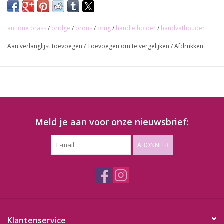
Interlocking methode
(staafje wordt in houder geklopt met
hamer)
antique brass
/
bridge
/
brons
/
brug
/
handle holder
/
handvathouder
Prijs per stuk
Aan verlanglijst toevoegen
/
Toevoegen om te vergelijken
/
Afdrukken
Meld je aan voor onze nieuwsbrief:
ABONNEER
Klantenservice