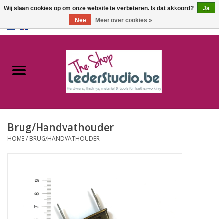
Wij slaan cookies op om onze website te verbeteren. Is dat akkoord?
Ja
Nee
Meer over cookies »
0 Artikelen - €0,00
Home
Catalogus
Over ons
Brug/Handvathouder
FAQ
HOME
/
BRUG/HANDVATHOUDER