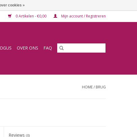
over cookies »
0 Artikelen - €0,00
Mijn account / Registreren
LOGUS
OVER ONS
FAQ
HOME
/
BRUG
Reviews
(0)