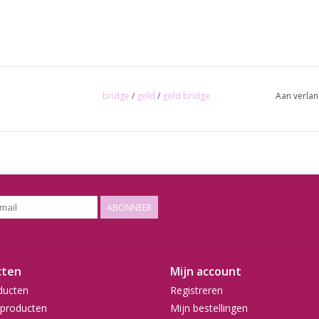
bridge
/
gold
/
gold bridge
Aan verlan
ABONNEER
cten
Mijn account
ducten
Registreren
producten
Mijn bestellingen