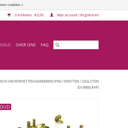
over cookies »
0 Artikelen - €0,00
Mijn account / Registreren
LOGUS
OVER ONS
FAQ
EN/SCHROEFRIVETTEN/GEWEERKNOPEN
/
RIVETTEN
/
GESLOTEN
(DUBBELKAP)
OUD