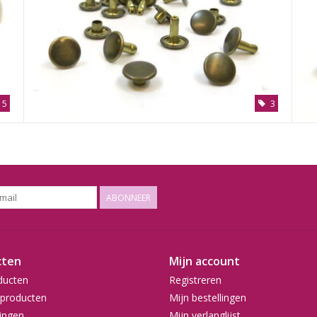
5
3
ABONNEER
cten
Mijn account
ducten
Registreren
producten
Mijn bestellingen
ingen
Mijn verlanglijst