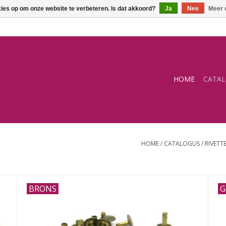
kies op om onze website te verbeteren. Is dat akkoord?
Ja
Nee
Meer 
HOME
CATA
HOME
/
CATALOGUS
/
RIVETT
BRONS
G