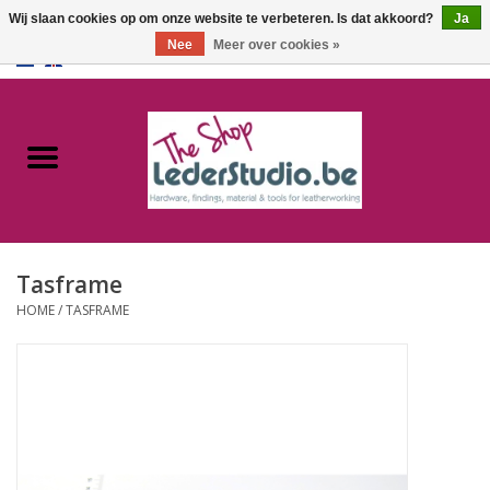
Wij slaan cookies op om onze website te verbeteren. Is dat akkoord?
Ja
Nee
Meer over cookies »
0 Artikelen - €0,00
Home
Catalogus
Over ons
Tasframe
FAQ
HOME
/
TASFRAME