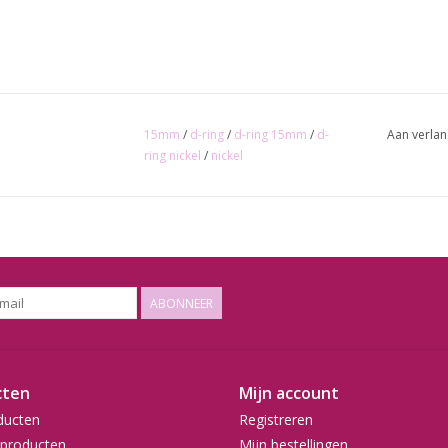
15mm
/
d-ring
/
d-ring 15mm
/
d-
Aan verlan
ring nickel
/
nickel
ABONNEER
cten
Mijn account
ducten
Registreren
producten
Mijn bestellingen