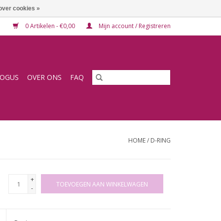
over cookies »
0 Artikelen - €0,00
Mijn account / Registreren
LOGUS
OVER ONS
FAQ
HOME
/
D-RING
+
TOEVOEGEN AAN WINKELWAGEN
-