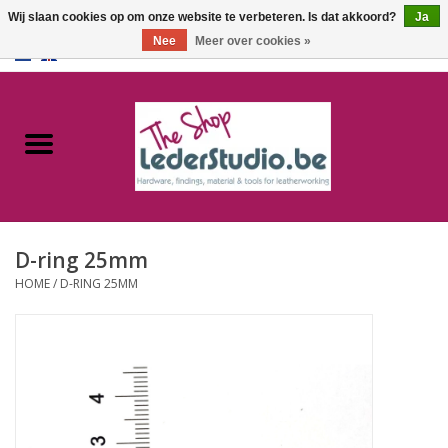
Wij slaan cookies op om onze website te verbeteren. Is dat akkoord?
Ja
Nee
Meer over cookies »
0 Artikelen - €0,00
Home
Catalogus
Over ons
D-ring 25mm
FAQ
HOME
/
D-RING 25MM