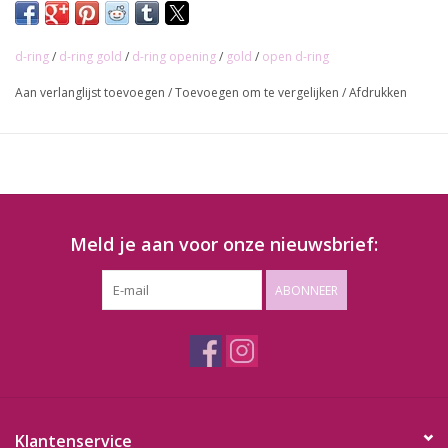
Doorgang: 15mm
d-ring
/
d-ring gold
/
d-ring opening
/
gold
/
open d-ring
Aan verlanglijst toevoegen
/
Toevoegen om te vergelijken
/
Afdrukken
Meld je aan voor onze nieuwsbrief:
ABONNEER
Klantenservice