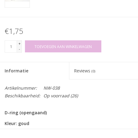
€1,75
+
TOEVOEGEN AAN WINKELWAGEN
-
Informatie
Reviews
(0)
Artikelnummer:
NW-038
Beschikbaarheid:
Op voorraad
(26)
D-ring (opengaand)
Kleur: goud
Afmetingen: 22 x 20mm