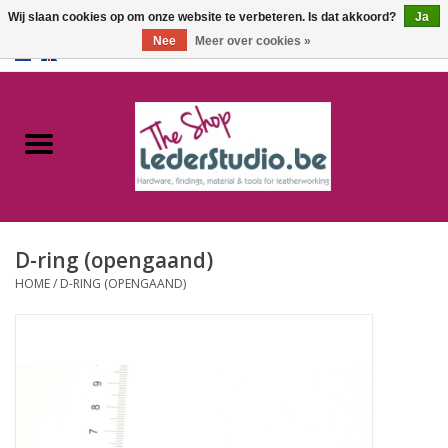
Wij slaan cookies op om onze website te verbeteren. Is dat akkoord?
Ja
Nee
Meer over cookies »
0 Artikelen - €0,00
Home
Catalogus
Over ons
D-ring (opengaand)
FAQ
HOME
/
D-RING (OPENGAAND)