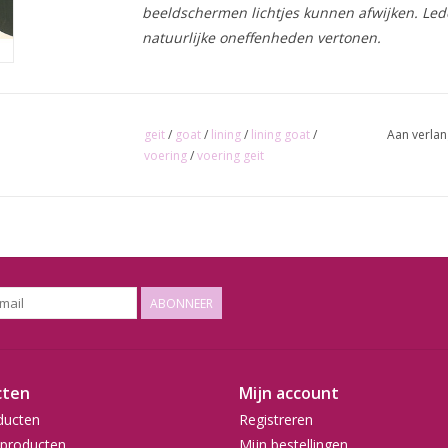
beeldschermen lichtjes kunnen afwijken. Lede
natuurlijke oneffenheden vertonen.
geit
/
goat
/
lining
/
lining goat
/
Aan verlan
voering
/
voering geit
ABONNEER
cten
Mijn account
ducten
Registreren
producten
Mijn bestellingen