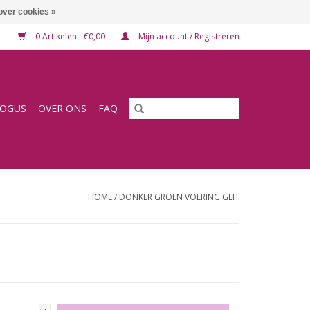
over cookies »
0 Artikelen - €0,00
Mijn account / Registreren
LOGUS
OVER ONS
FAQ
HOME
/
DONKER GROEN VOERING GEIT