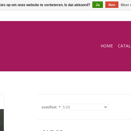
kies op om onze website te verbeteren. Is dat akkoord?
Ja
Nee
Meer 
HOME
CATA
voet/feet:
*