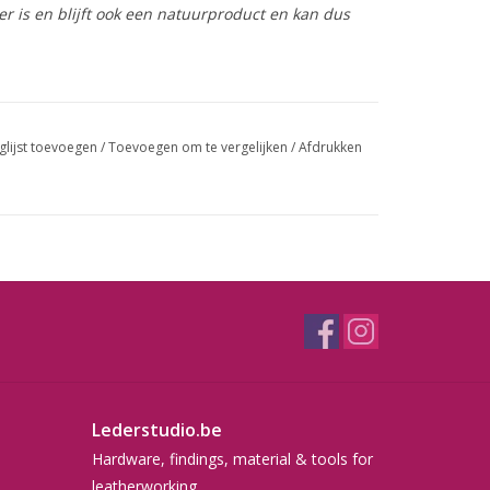
r is en blijft ook een natuurproduct en kan dus
glijst toevoegen
/
Toevoegen om te vergelijken
/
Afdrukken
Lederstudio.be
Hardware, findings, material & tools for
leatherworking