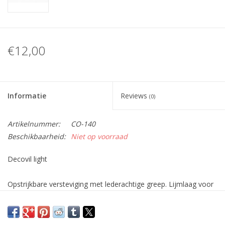
€12,00
Informatie
Reviews
(0)
Artikelnummer:
CO-140
Beschikbaarheid:
Niet op voorraad
Decovil light
Opstrijkbare versteviging met lederachtige greep. Lijmlaag voor
instrijken aan één zijde van het materiaal. Zeer goed te plaatsen
met een hittepers.
Zorgt voor een medium versteviging van je leder/stof. Decovil