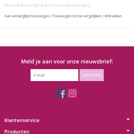
light is de lichtere/dunne versie van Decovil I
decovil
/
decovil light
/
reinforcement
/
versteviging
Aan verlanglijst toevoegen
/
Toevoegen om te vergelijken
/
Afdrukken
Rolbreedte: 90 cm
Prijs per m: 12,00 euro
Meld je aan voor onze nieuwsbrief:
ABONNEER
Klantenservice
Producten