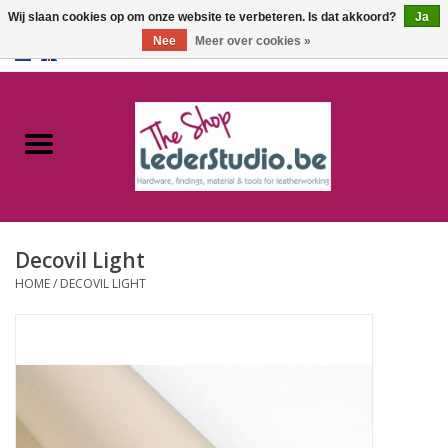
Wij slaan cookies op om onze website te verbeteren. Is dat akkoord?
Ja
Nee
Meer over cookies »
0 Artikelen - €0,00
Home
Catalogus
Over ons
Decovil Light
FAQ
HOME
/
DECOVIL LIGHT