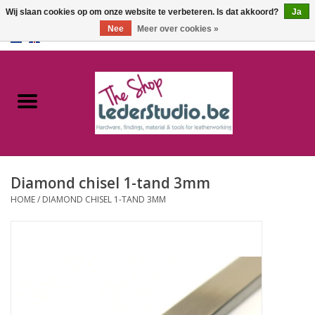
Wij slaan cookies op om onze website te verbeteren. Is dat akkoord?
Ja
Nee
Meer over cookies »
0 Artikelen - €0,00
Home
Catalogus
Over ons
Diamond chisel 1-tand 3mm
FAQ
HOME
/
DIAMOND CHISEL 1-TAND 3MM