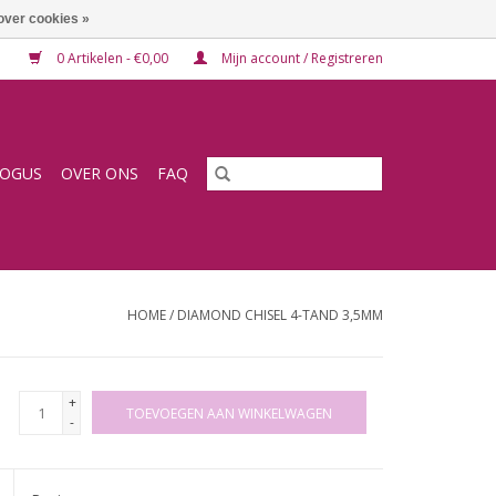
over cookies »
0 Artikelen - €0,00
Mijn account / Registreren
LOGUS
OVER ONS
FAQ
HOME
/
DIAMOND CHISEL 4-TAND 3,5MM
+
TOEVOEGEN AAN WINKELWAGEN
-