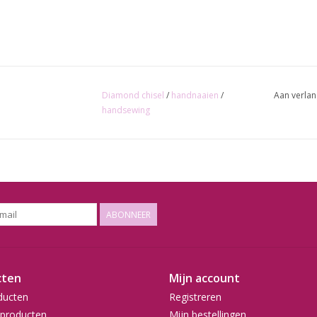
Diamond chisel
/
handnaaien
/
Aan verlan
handsewing
ABONNEER
cten
Mijn account
ducten
Registreren
producten
Mijn bestellingen