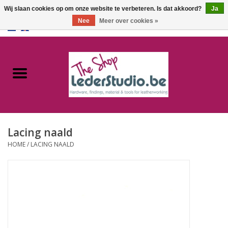
Wij slaan cookies op om onze website te verbeteren. Is dat akkoord?
Ja
Nee
Meer over cookies »
0 Artikelen - €0,00
Home
Catalogus
Over ons
Lacing naald
FAQ
HOME
/
LACING NAALD