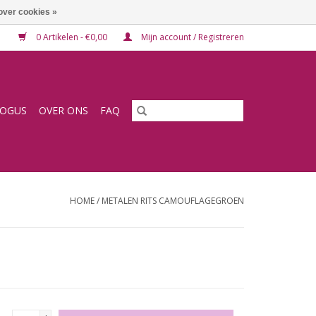
over cookies »
0 Artikelen - €0,00
Mijn account / Registreren
LOGUS
OVER ONS
FAQ
HOME
/
METALEN RITS CAMOUFLAGEGROEN