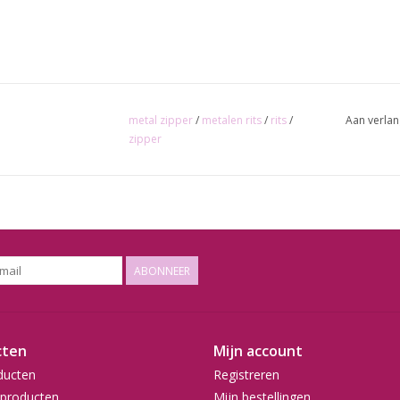
metal zipper
/
metalen rits
/
rits
/
Aan verlan
zipper
ABONNEER
cten
Mijn account
ducten
Registreren
producten
Mijn bestellingen