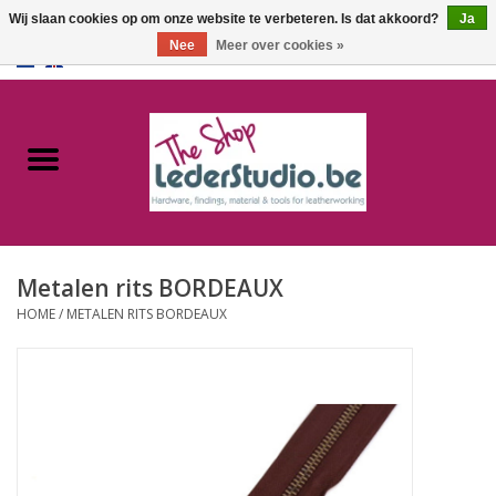
Wij slaan cookies op om onze website te verbeteren. Is dat akkoord?
Ja
Nee
Meer over cookies »
0 Artikelen - €0,00
Home
Catalogus
Over ons
Metalen rits BORDEAUX
FAQ
HOME
/
METALEN RITS BORDEAUX