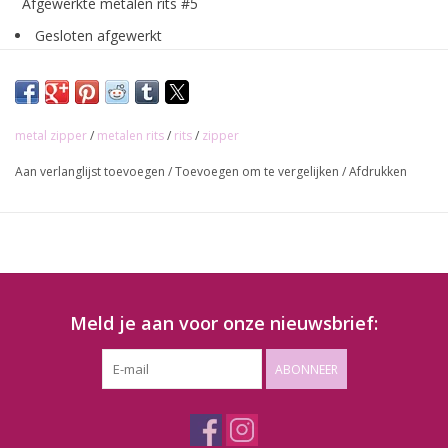
Afgewerkte metalen rits #5
Gesloten afgewerkt
Kleur metaal: brons
Kleur tape: Bordeaux
Eenwegsrits
metal zipper
/
metalen rits
/
rits
/
zipper
Beschikbaar in 20cm of 45cm
Aan verlanglijst toevoegen
/
Toevoegen om te vergelijken
/
Afdrukken
Kleuren kunnen lichtjes afwijken naargelang scherm!
Meld je aan voor onze nieuwsbrief:
ABONNEER