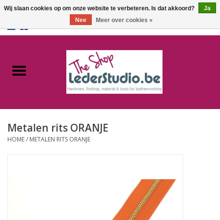
Wij slaan cookies op om onze website te verbeteren. Is dat akkoord?
Ja
Nee
Meer over cookies »
0 Artikelen - €0,00
Home
Catalogus
Over ons
Metalen rits ORANJE
FAQ
HOME
/
METALEN RITS ORANJE