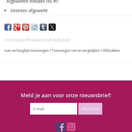
Afgewerkte metalen rits #5
Gesloten afgewerkt
Kleur metaal: goud
Kleur tape: Oranje
Eenwegsrits
metal zipper
/
metalen rits
/
rits
/
zipper
Beschikbaar in 20cm of 45cm
Aan verlanglijst toevoegen
/
Toevoegen om te vergelijken
/
Afdrukken
Kleuren kunnen lichtjes afwijken naargelang scherm!
Meld je aan voor onze nieuwsbrief:
ABONNEER