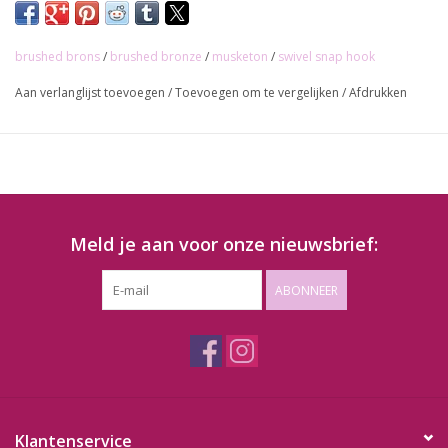
brushed brons
/
brushed bronze
/
musketon
/
swivel snap hook
Aan verlanglijst toevoegen
/
Toevoegen om te vergelijken
/
Afdrukken
Meld je aan voor onze nieuwsbrief:
ABONNEER
Klantenservice