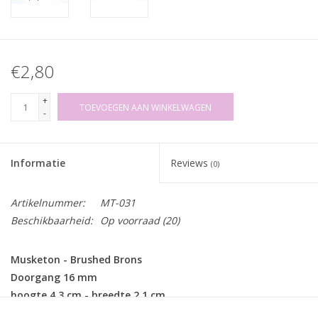
€2,80
+
TOEVOEGEN AAN WINKELWAGEN
-
Informatie
Reviews
(0)
Artikelnummer:
MT-031
Beschikbaarheid:
Op voorraad
(20)
Musketon - Brushed Brons
Doorgang 16 mm
hoogte 4,3 cm - breedte 2,1 cm