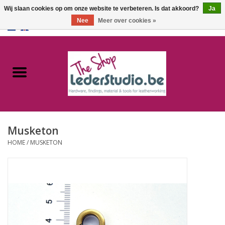
Wij slaan cookies op om onze website te verbeteren. Is dat akkoord?
Ja
Nee
Meer over cookies »
0 Artikelen - €0,00
Home
Catalogus
Over ons
Musketon
FAQ
HOME
/
MUSKETON