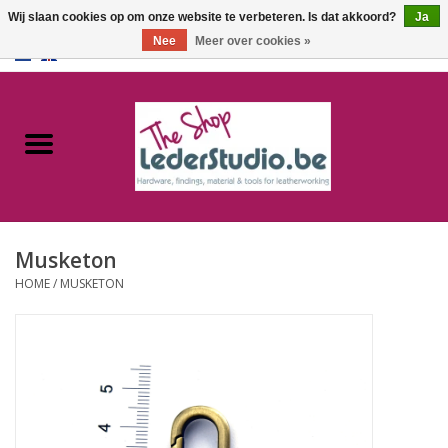
Wij slaan cookies op om onze website te verbeteren. Is dat akkoord?
Ja
Nee
Meer over cookies »
0 Artikelen - €0,00
Home
Catalogus
Over ons
Musketon
FAQ
HOME
/
MUSKETON