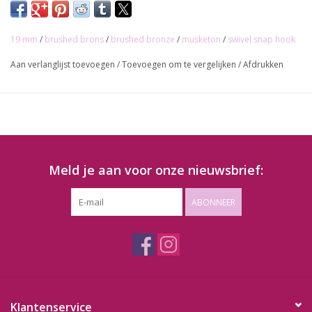
19 mm
/
brushed brons
/
brushed bronze
/
musketon
/
swivel snap hook
Aan verlanglijst toevoegen
/
Toevoegen om te vergelijken
/
Afdrukken
Meld je aan voor onze nieuwsbrief:
ABONNEER
Klantenservice