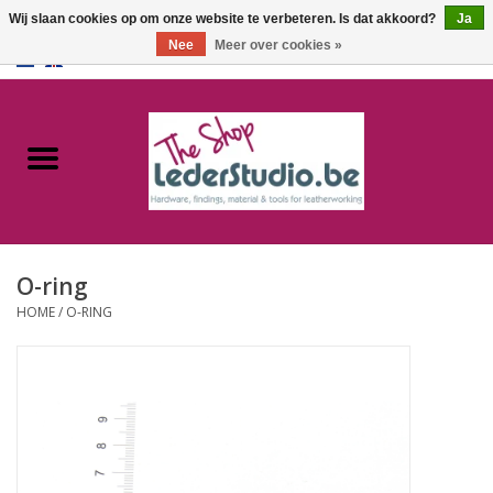
Wij slaan cookies op om onze website te verbeteren. Is dat akkoord?
Ja
Nee
Meer over cookies »
0 Artikelen - €0,00
Home
Catalogus
Over ons
O-ring
FAQ
HOME
/
O-RING