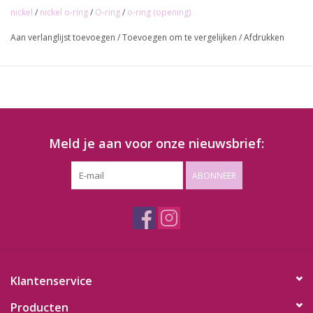
nickel
/
nickel o-ring
/
O-ring
/
o-ring (opening)
Aan verlanglijst toevoegen
/
Toevoegen om te vergelijken
/
Afdrukken
Meld je aan voor onze nieuwsbrief:
ABONNEER
Klantenservice
Producten