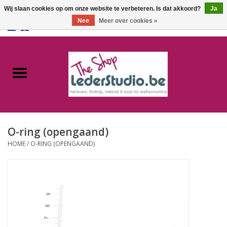
Wij slaan cookies op om onze website te verbeteren. Is dat akkoord?
Ja
Nee
Meer over cookies »
0 Artikelen - €0,00
Home
Catalogus
Over ons
O-ring (opengaand)
FAQ
HOME
/
O-RING (OPENGAAND)