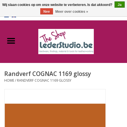
Wij slaan cookies op om onze website te verbeteren. Is dat akkoord?
Ja
Nee
Meer over cookies »
0 Artikelen - €0,00
Home
Catalogus
Over ons
Randverf COGNAC 1169 glossy
FAQ
HOME
/
RANDVERF COGNAC 1169 GLOSSY