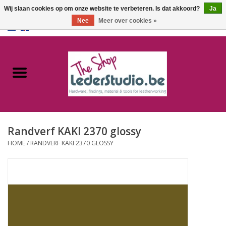
Wij slaan cookies op om onze website te verbeteren. Is dat akkoord?
Ja
Nee
Meer over cookies »
0 Artikelen - €0,00
Home
Catalogus
Over ons
Randverf KAKI 2370 glossy
FAQ
HOME
/
RANDVERF KAKI 2370 GLOSSY