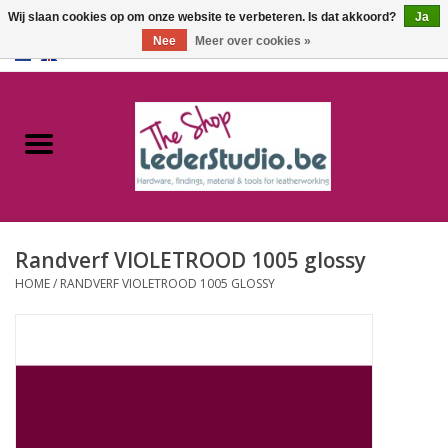
Wij slaan cookies op om onze website te verbeteren. Is dat akkoord?
Ja
Nee
Meer over cookies »
0 Artikelen - €0,00
Home
Catalogus
Over ons
Randverf VIOLETROOD 1005 glossy
FAQ
HOME
/
RANDVERF VIOLETROOD 1005 GLOSSY