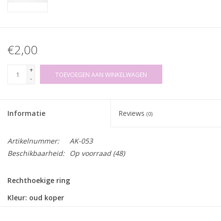
€2,00
+
TOEVOEGEN AAN WINKELWAGEN
-
Informatie
Reviews
(0)
Artikelnummer:
AK-053
Beschikbaarheid:
Op voorraad
(48)
Rechthoekige ring
Kleur: oud koper
Binnendoorgang: 38 x 13mm