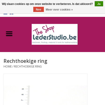
Wij slaan cookies op om onze website te verbeteren. Is dat akkoord?
Ja
Nee
Meer over cookies »
0 Artikelen - €0,00
Home
Catalogus
Over ons
Rechthoekige ring
FAQ
HOME
/
RECHTHOEKIGE RING