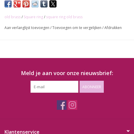
old brass
/
Square ring
/
square ring old brass
Aan verlanglijst toevoegen
/
Toevoegen om te vergelijken
/
Afdrukken
Meld je aan voor onze nieuwsbrief:
ABONNEER
Klantenservice