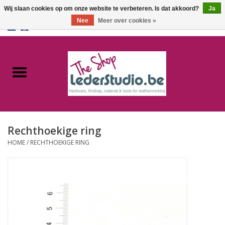
Wij slaan cookies op om onze website te verbeteren. Is dat akkoord?
Ja
Nee
Meer over cookies »
0 Artikelen - €0,00
Home
Catalogus
Over ons
Rechthoekige ring
FAQ
HOME
/
RECHTHOEKIGE RING