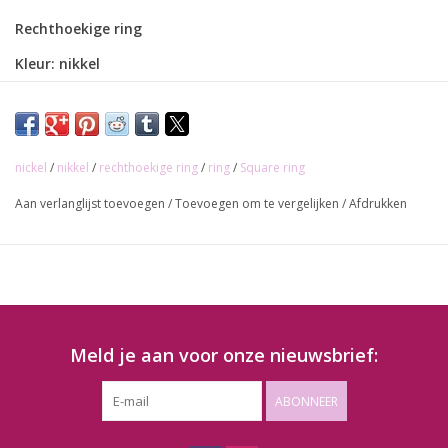
Rechthoekige ring
Kleur: nikkel
Binnendoorgang: 25mm
nickel
/
nikkel
/
rechthoekige ring
/
ring
/
Square ring
Aan verlanglijst toevoegen
/
Toevoegen om te vergelijken
/
Afdrukken
Meld je aan voor onze nieuwsbrief:
ABONNEER