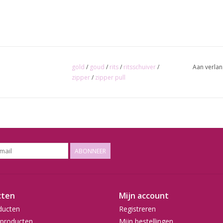
gold
/
goud
/
rits
/
ritsschuiver
/
Aan verlan
zipper
/
zipper pull
ABONNEER
cten
Mijn account
ducten
Registreren
producten
Mijn bestellingen