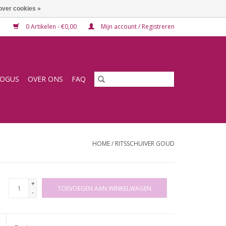
over cookies »
0 Artikelen - €0,00
Mijn account / Registreren
LOGUS
OVER ONS
FAQ
HOME
/
RITSSCHUIVER GOUD
+
TOEVOEGEN AAN WINKELWAGEN
-