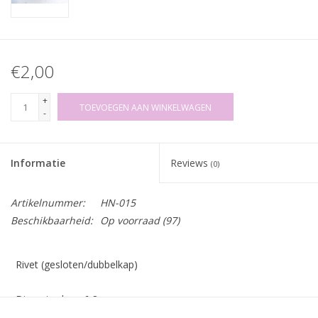
€2,00
+
TOEVOEGEN AAN WINKELWAGEN
-
Informatie
Reviews
(0)
Artikelnummer:
HN-015
Beschikbaarheid:
Op voorraad
(97)
Rivet (gesloten/dubbelkap)
Diameter kop: 6,8mm