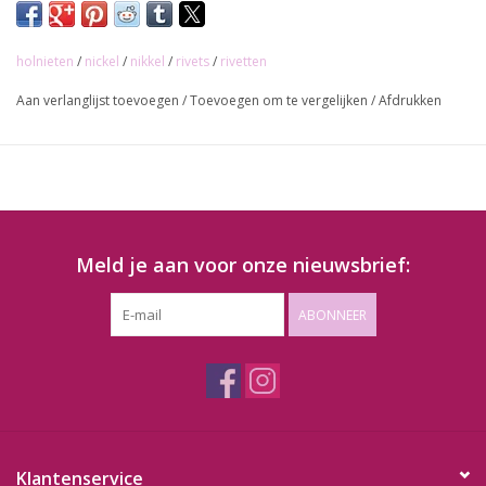
Lengte schacht: 8,5mm
holnieten
/
nickel
/
nikkel
/
rivets
/
rivetten
Kleur: nikkel
Aan verlanglijst toevoegen
/
Toevoegen om te vergelijken
/
Afdrukken
Prijs per 10 stuks!
Meld je aan voor onze nieuwsbrief:
ABONNEER
Klantenservice