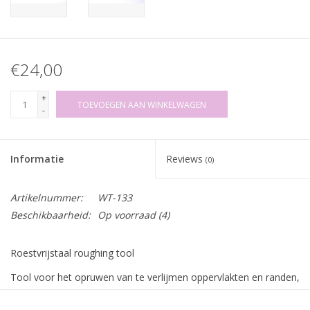
€24,00
+
TOEVOEGEN AAN WINKELWAGEN
-
Informatie
Reviews
(0)
Artikelnummer:
WT-133
Beschikbaarheid:
Op voorraad
(4)
Roestvrijstaal roughing tool
Tool voor het opruwen van te verlijmen oppervlakten en randen,
voor betere hechting van lijm