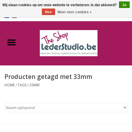
Wij slaan cookies op om onze website te verbeteren. Is dat akkoord?
Ja
Nee
Meer over cookies »
0 Artikelen - €0,00
Home
Catalogus
Over ons
Producten getagd met 33mm
FAQ
HOME
/
TAGS
/
33MM