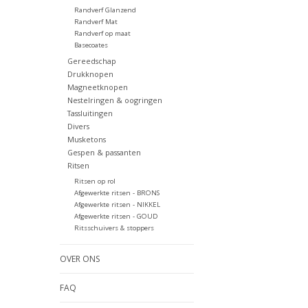
Randverf Glanzend
Randverf Mat
Randverf op maat
Basecoates
Gereedschap
Drukknopen
Magneetknopen
Nestelringen & oogringen
Tassluitingen
Divers
Musketons
Gespen & passanten
Ritsen
Ritsen op rol
Afgewerkte ritsen - BRONS
Afgewerkte ritsen - NIKKEL
Afgewerkte ritsen - GOUD
Ritsschuivers & stoppers
OVER ONS
FAQ