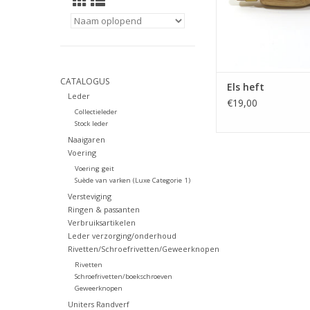
CATALOGUS
Els heft
Leder
€19,00
Collectieleder
Stock leder
Naaigaren
Voering
Voering geit
Suède van varken (Luxe Categorie 1)
Versteviging
Ringen & passanten
Verbruiksartikelen
Leder verzorging/onderhoud
Rivetten/Schroefrivetten/Geweerknopen
Rivetten
Schroefrivetten/boekschroeven
Geweerknopen
Uniters Randverf