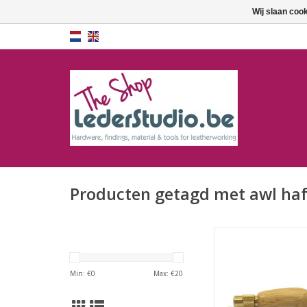
Wij slaan coo
Producten getagd met awl haf
Els heft
TOEVOEGEN AAN WI
Min: €
0
Max: €
20