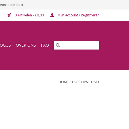
over cookies »
0 Artikelen - €0,00
Mijn account / Registreren
LOGUS
OVER ONS
FAQ
HOME
/
TAGS
/
AWL HAFT