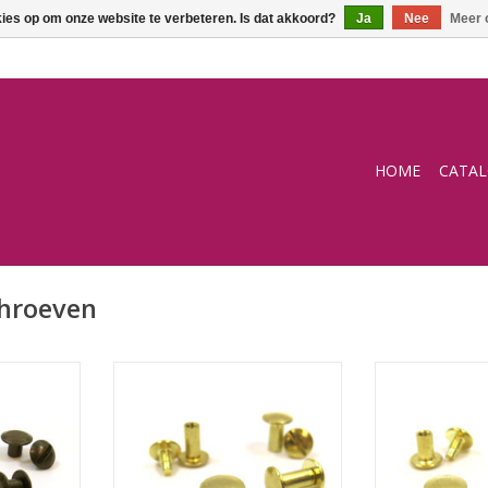
kies op om onze website te verbeteren. Is dat akkoord?
Ja
Nee
Meer 
HOME
CATA
hroeven
roef brons
Schroefrivet/boekschroef goud
Schroefrivet/b
TOEVOEGEN AAN WINKELWAGEN
TOEVOEGEN AA