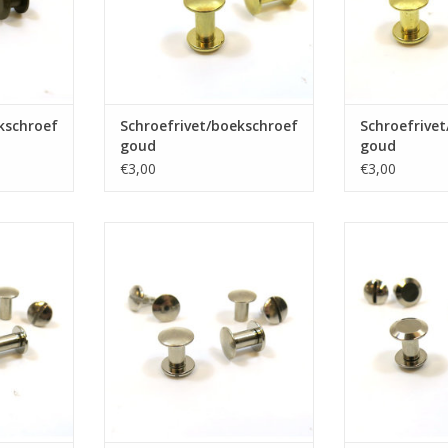
kschroef
Schroefrivet/boekschroef
Schroefrive
goud
goud
€3,00
€3,00
roef nikkel
Schroefrivet/boekschroef nikkel
Schroefrivet/bo
NKELWAGEN
TOEVOEGEN AAN WINKELWAGEN
TOEVOEGEN AA