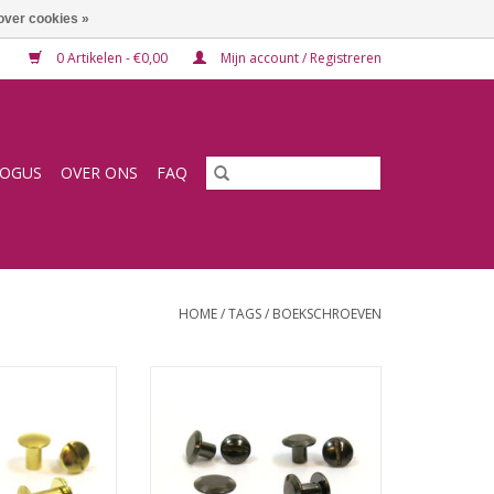
over cookies »
0 Artikelen - €0,00
Mijn account / Registreren
LOGUS
OVER ONS
FAQ
HOME
/
TAGS
/
BOEKSCHROEVEN
oekschroef goud
Schroefrivet/boekschroef gun
metal
N WINKELWAGEN
TOEVOEGEN AAN WINKELWAGEN