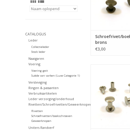
CATALOGUS
Schroefrivet/boe
Leder
brons
Collectieleder
€3,00
Stock leder
Naaigaren
Voering
Schroefrivet/boeksch
Voering geit
Suède van varken (Luxe Categorie 1)
TOEVOEGEN AAN WI
Versteviging
Ringen & passanten
Verbruiksartikelen
Leder verzorging/onderhoud
Rivetten/Schroefrivetten/Geweerknopen
Rivetten
Schroefrivetten/boekschroeven
Geweerknopen
Uniters Randverf