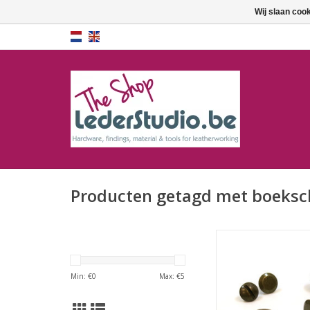
Wij slaan coo
Producten getagd met boeksc
Schroefrivet/boeksch
Min: €
0
Max: €
5