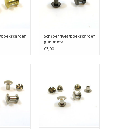
t/boekschroef
Schroefrivet/boekschroef
gun metal
€3,00
ekschroef nikkel
Schroefrivet/boekschroef nikkel
N WINKELWAGEN
TOEVOEGEN AAN WINKELWAGEN